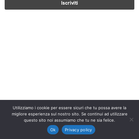
Utilizziamo i cookie per essere sicuri che tu possa avere la
migliore esperienza sul nostro sito. Se continui ad utilizzare
Neve
| Powered by
WordPress
questo sito noi assumiamo che tu ne sia felice.
Ok
Privacy policy
Home
About
Contact
Iscriviti